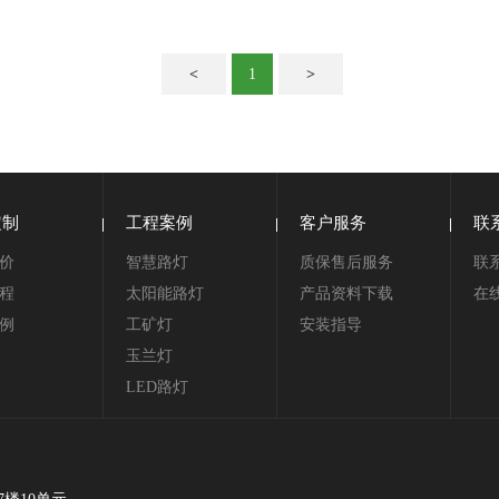
<
1
>
定制
工程案例
客户服务
联
价
智慧路灯
质保售后服务
联
程
太阳能路灯
产品资料下载
在
例
工矿灯
安装指导
玉兰灯
LED路灯